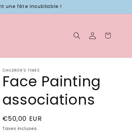
 une fête inoubliable !
Panier
Connexion
CHILDREN'S TIMES
Face Painting
associations
Prix
€50,00 EUR
habituel
Taxes incluses.