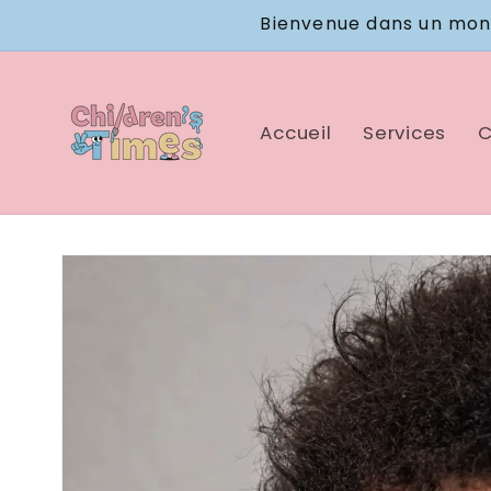
et
Bienvenue dans un mond
passer
au
contenu
Accueil
Services
C
Passer aux
informations
produits