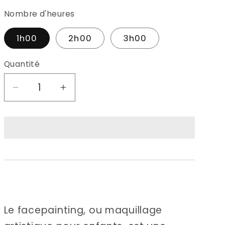
Nombre d'heures
1h00
2h00
3h00
Quantité
Réduire
Augmenter
la
la
quantité
quantité
de
de
Face
Face
Painting
Painting
associations
associations
Le facepainting, ou maquillage